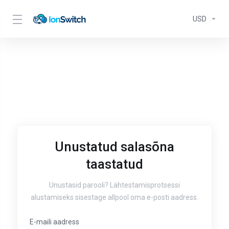
USD
Unustatud salasõna
taastatud
Unustasid parooli? Lähtestamisprotsessi
alustamiseks sisestage allpool oma e-posti aadress.
E-maili aadress