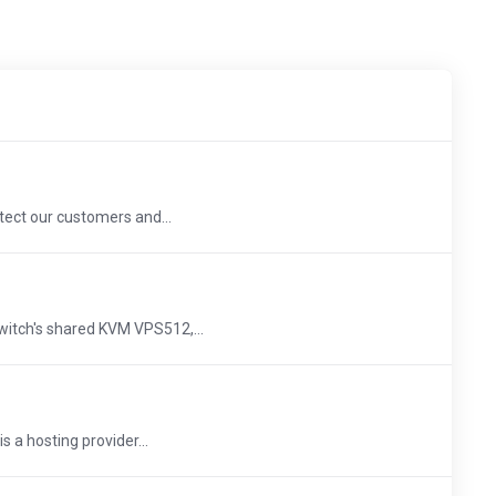
ect our customers and...
tch's shared KVM VPS512,...
a hosting provider...