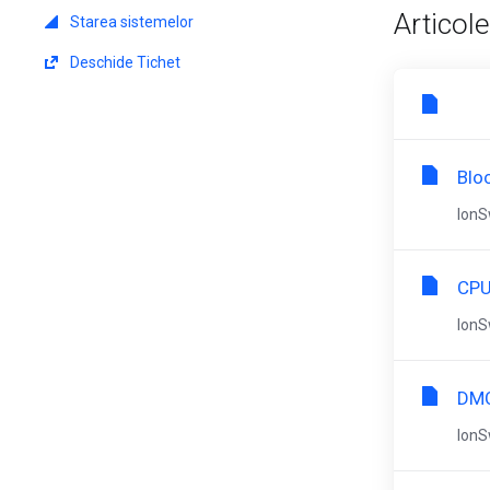
Articole
Starea sistemelor
Deschide Tichet
Blo
IonS
CPU
IonS
DMC
IonS